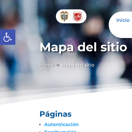
Inicio
Abrir barra de herramientas
Mapa del sitio
Home
Mapa del sitio
9
Páginas
Autenticación