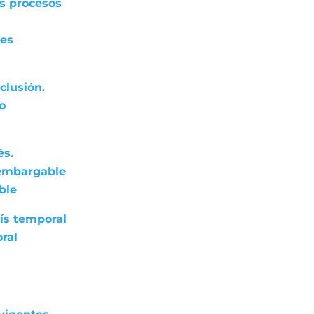
os procesos
res
clusión.
do
és.
nembargable
ble
ís temporal
ral