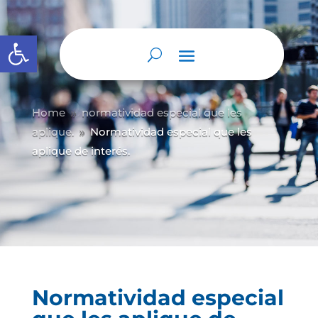
Abrir barra de herramientas
Home
normatividad especial que les
9
aplique.
Normatividad especial que les
9
aplique de interés.
Normatividad especial