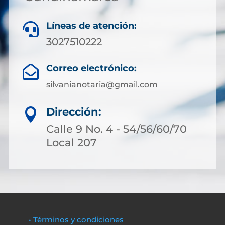
Líneas de atención:

3027510222
Correo electrónico:

silvanianotaria@gmail.com
Dirección:

Calle 9 No. 4 - 54/56/60/70
Local 207
• Términos y condiciones