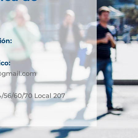
ión:
ico:
a@gmail.com
54/56/60/70 Local 207