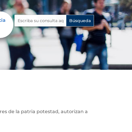
cia
cia
res de la patria potestad, autorizan a