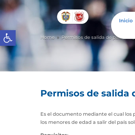
Inicio
Inicio
Abrir barra de herramientas
Home
Permisos de salida de país temp
9
Permisos de salida 
Es el documento mediante el cual los pa
los menores de edad a salir del país so