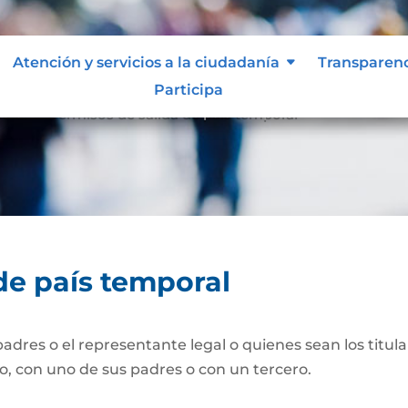
Atención y servicios a la ciudadanía
Atención y servicios a la ciudadanía
Transparen
Transparen
Participa
Participa
oral
Permisos de salida de país temporal
9
de país temporal
dres o el representante legal o quienes sean los titula
lo, con uno de sus padres o con un tercero.