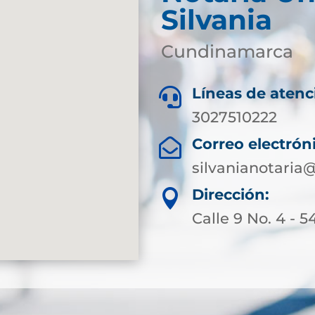
Silvania
Cundinamarca
Líneas de atenc

3027510222
Correo electrón

silvanianotari
Dirección:

Calle 9 No. 4 - 