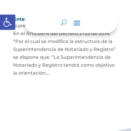
Abrir barra de herramientas
Entes y autoridades que lo vigilan
Superintendencia de Notariado y Registro
En el Artículo 4 del Decreto 2723 de 2014,
“Por el cual se modifica la estructura de la
Superintendencia de Notariado y Registro”
se dispone que: “La Superintendencia de
Notariado y Registro tendrá como objetivo
la orientación,...