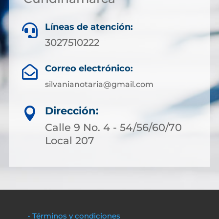
Líneas de atención:

3027510222
Correo electrónico:

silvanianotaria@gmail.com
Dirección:

Calle 9 No. 4 - 54/56/60/70
Local 207
• Términos y condiciones