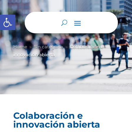
Abrir barra de herramientas
Home
Sin categoría
Colaboración e
9
9
innovación abierta
Colaboración e
innovación abierta