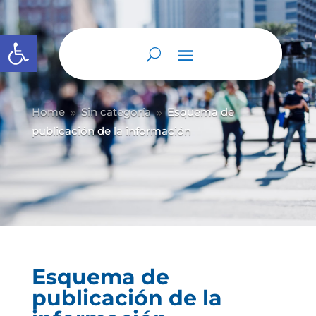
Abrir barra de herramientas
Home
Sin categoría
Esquema de
9
9
publicación de la información
Esquema de
publicación de la