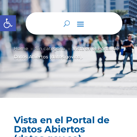
Abrir barra de herramientas
Home
Sin categoría
Vista en el Portal de
9
9
Datos Abiertos (datos.gov.co).
Vista en el Portal de
Datos Abiertos