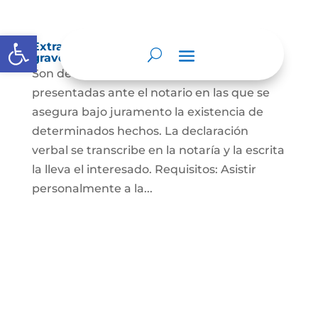
Abrir barra de herramientas
Extra-proceso o declaración bajo la
gravedad de juramento
Son declaraciones verbales o escritas
presentadas ante el notario en las que se
asegura bajo juramento la existencia de
determinados hechos. La declaración
verbal se transcribe en la notaría y la escrita
la lleva el interesado. Requisitos: Asistir
personalmente a la...