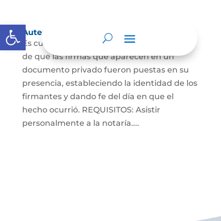
Abrir barra de herramientas
Autenticaciones
Es cuando el notario da testimonio escrito
de que las firmas que aparecen en un
documento privado fueron puestas en su
presencia, estableciendo la identidad de los
firmantes y dando fe del día en que el
hecho ocurrió. REQUISITOS: Asistir
personalmente a la notaría....