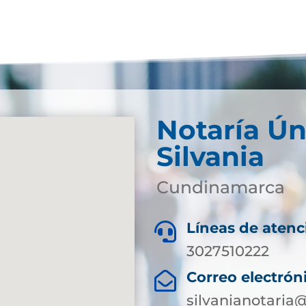
Notaría Ún
Silvania
Cundinamarca
Líneas de atenc

3027510222
Correo electrón

silvanianotari