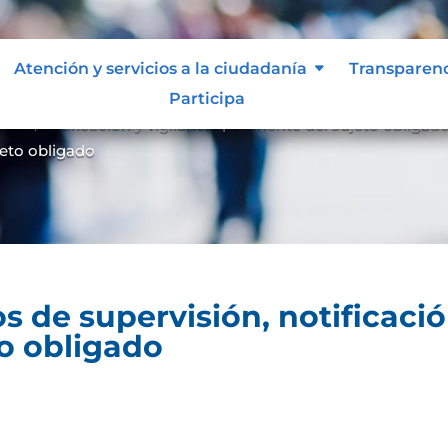
Atención y servicios a la ciudadanía
Atención y servicios a la ciudadanía
Transparen
Transparen
Participa
Participa
ón, notificación y vigilancia pertinente del sujeto obligad
ujeto obligado
 de supervisión, notificación
to obligado