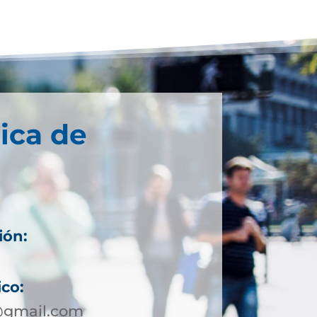
ica de
ión:
ico:
a@gmail.com