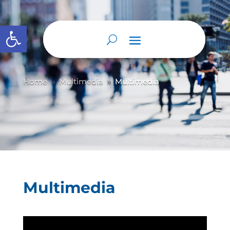
Abrir barra de herramientas
Home
Multimedia
Multimedia
9
9
Multimedia