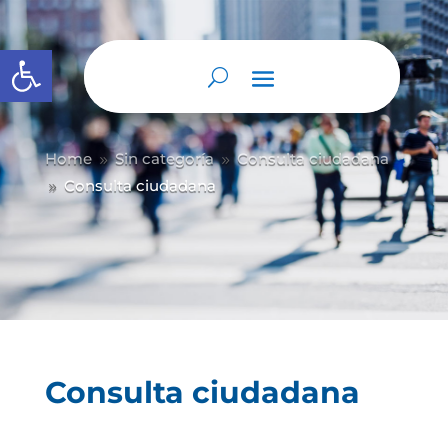
Abrir barra de herramientas
Home
Sin categoría
Consulta ciudadana
9
9
Consulta ciudadana
9
Consulta ciudadana