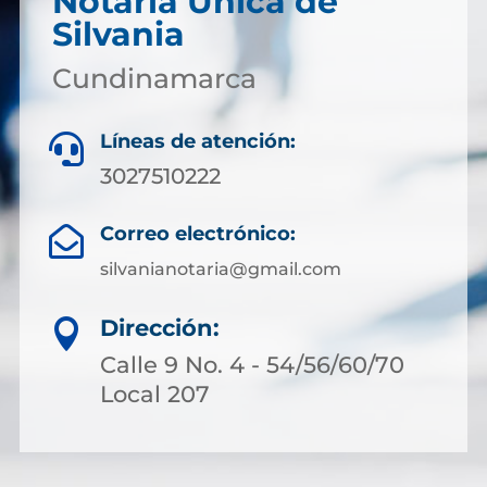
Notaría Única de
Silvania
Cundinamarca
Líneas de atención:

3027510222
Correo electrónico:

silvanianotaria@gmail.com
Dirección:

Calle 9 No. 4 - 54/56/60/70
Local 207