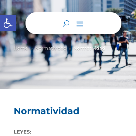
Abrir barra de herramientas
Home
Normatividad
Normatividad
9
9
Normatividad
LEYES: