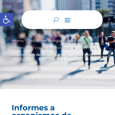
Abrir barra de herramientas
Home
Informes a organismos de
9
inspección, vigilancia y control
Informes a
9
organismos de inspección, vigilancia y control
Informes a