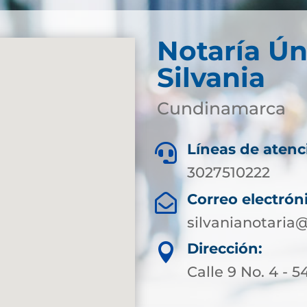
Notaría Ún
Silvania
Cundinamarca
Líneas de atenc

3027510222
Correo electrón

silvanianotari
Dirección:

Calle 9 No. 4 - 