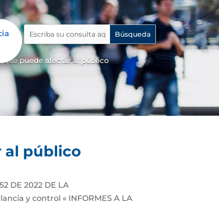
cia
cia
 que puede afectar al público
 al público
2 DE 2022 DE LA
ancia y control « INFORMES A LA