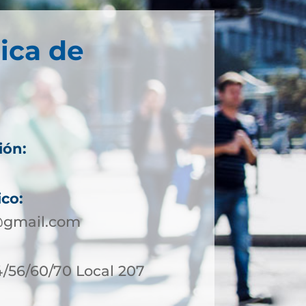
ica de
ión:
ico:
a@gmail.com
54/56/60/70 Local 207