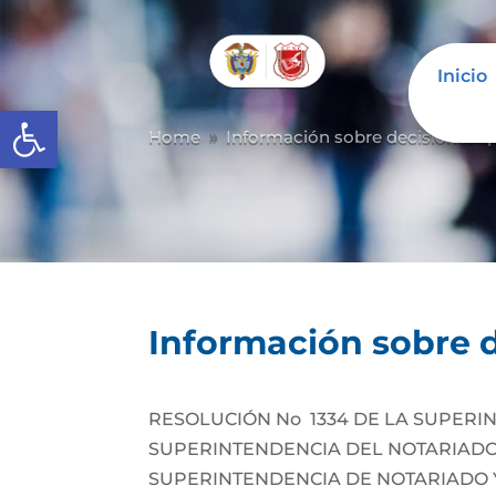
Inicio
Inicio
Abrir barra de herramientas
Home
Información sobre decisiones qu
9
Información sobre d
RESOLUCIÓN No 1334 DE LA SUPERIN
SUPERINTENDENCIA DEL NOTARIADO Y R
SUPERINTENDENCIA DE NOTARIADO Y