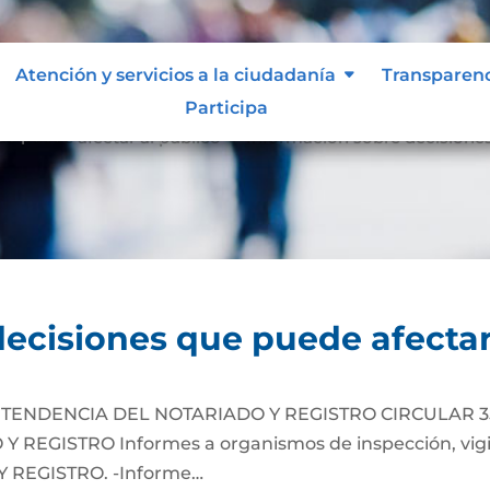
Atención y servicios a la ciudadanía
Atención y servicios a la ciudadanía
Transparen
Transparen
Participa
Participa
e puede afectar al público
Información sobre decisiones
9
ecisiones que puede afectar
TENDENCIA DEL NOTARIADO Y REGISTRO CIRCULAR 35
EGISTRO Informes a organismos de inspección, vigil
 REGISTRO. -Informe…